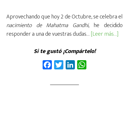
Aprovechando que hoy 2 de Octubre, se celebra el
nacimiento de Mahatma Gandhi
, he decidido
acer
responder a una de vuestras dudas…
[Leer más…]
de¿
beb
Si te gustó ¡Compártelo!
Alco
Fa
T
Li
W
en
ce
wi
nk
ha
Indi
b
tt
ed
ts
Hoy
oo
er
In
A
es
k
p
Gand
p
Jaya