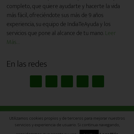
completo, que quiere ayudarte y hacerte la vida
más fácil, ofreciéndote sus más de 9 años
experiencia, su equipo de IndiaTeAyuda y los
servicios que pone al alcance de tu mano.
Leer
Más…
En las redes
Utilizamos cookies propios y de terceros para mejorar nuestros
COPYRIGHT © 2026 INDIA TE AYUDA
COPYRIGHT © 2026 ·
ALTITUDE PRO
ON
GENESIS
servicios y experiencia de usuario. Si continua navegando,
FRAMEWORK
·
WORDPRESS
·
INICIAR SESIÓN