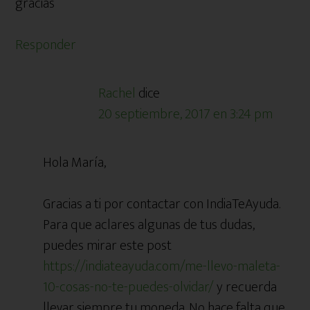
gracias
Responder
Rachel
dice
20 septiembre, 2017 en 3:24 pm
Hola María,
Gracias a ti por contactar con IndiaTeAyuda.
Para que aclares algunas de tus dudas,
puedes mirar este post
https://indiateayuda.com/me-llevo-maleta-
10-cosas-no-te-puedes-olvidar/
y recuerda
llevar siempre tu moneda. No hace falta que