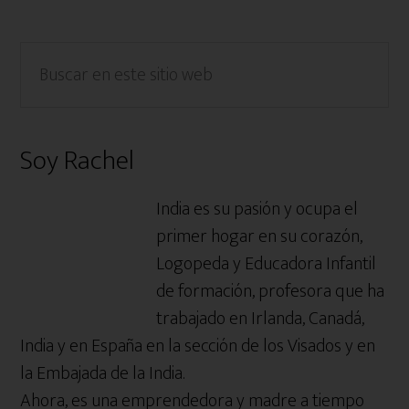
Barra
Buscar
en
lateral
este
primaria
sitio
Soy Rachel
web
India es su pasión y ocupa el
primer hogar en su corazón,
Logopeda y Educadora Infantil
de formación, profesora que ha
trabajado en Irlanda, Canadá,
India y en España en la sección de los Visados y en
la Embajada de la India.
Ahora, es una emprendedora y madre a tiempo