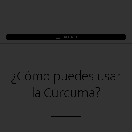
Ir
Ir
al
a
contenido
la
principal
barra
MENU
lateral
primaria
¿Cómo puedes usar
la Cúrcuma?