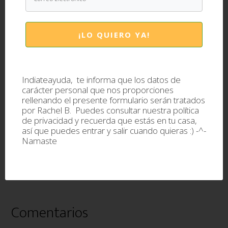
Si te gustó ¡Compártelo!
Fa
T
Li
W
¡LO QUIERO YA!
ce
wi
nk
ha
b
tt
ed
ts
Indiateayuda, te informa que los datos de
oo
er
In
A
carácter personal que nos proporciones
k
p
rellenando el presente formulario serán tratados
por Rachel B. Puedes consultar nuestra
política
Archivado en:
Yoga y Ayurveda
|
Etiquetado
p
de privacidad
y recuerda que estás en tu casa,
con:
curar
,
curcuma
,
enfermedades
,
especia
,
así que puedes entrar y salir cuando quieras :) -^-
Namaste
especias
,
Salud
,
turmaric
Interacciones
Comentarios