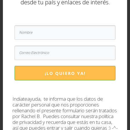
decorado con luces con motivo de Diwali) y nos
desde tu país y enlaces de interés.
hemos puesto a comer hasta arriba sobretodo de
comida India, empezando por un buen desayuno:
Comiendo…
-Desayuno en
Aaryas
:
¡LO QUIERO YA!
Indiateayuda, te informa que los datos de
carácter personal que nos proporciones
rellenando el presente formulario serán tratados
por Rachel B. Puedes consultar nuestra
política
de privacidad
y recuerda que estás en tu casa,
así que puedes entrar y salir cuando quieras :) -^-