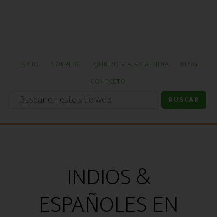
Ir
Ir
al
a
contenido
la
principal
barra
lateral
INICIO
SOBRE MI
QUIERO VIAJAR A INDIA
BLOG
primaria
CONTACTO
Buscar
en
este
sitio
web
INDIOS &
ESPAÑOLES EN