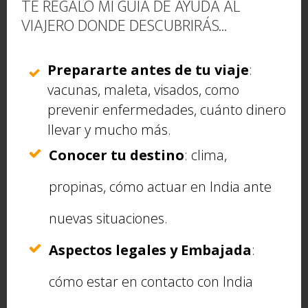
TE REGALO MI GUÍA DE AYUDA AL
VIAJERO DONDE DESCUBRIRÁS...
Prepararte antes de tu viaje
:
En relación con India en Dubái, hay
una calle muy
vacunas, maleta, visados, como
estrecha que existe donde residen Indios
.
prevenir enfermedades, cuánto dinero
Gracias a
este blog
, acerca de los viajes de Claudia,
llevar y mucho más.
conocí la existencia de esta calle y está muy bien
Conocer tu destino
: clima,
ilustrado.
propinas, cómo actuar en India ante
De lo que hicimos entre el 26 y 29 de Octubre, os
nuevas situaciones.
resumo aquí abajo, donde veréis que hemos
frecuentado muchos lugares Indios (empezando
Aspectos legales y Embajada
:
por el lugar de residencia de nuestros amigos de
cómo estar en contacto con India
India, cuyo barrio estaba completamente