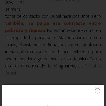
tuve mi
primera
toma de contacto con Dubai hace dos años. Pero
también, se palpa ese contraste entre
pobreza y riqueza
. No es tan evidente como en
la propia India, pero existe. Mayoritariamente son
Indios, Pakistaníes y Bengalíes como población
inmigrante que vive en condiciones extremas para
poder mandar algo de dinero a sus familias. Como
dice esta noticia de la Vanguardia, es
“el otro
Dubai”.
x