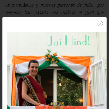
enfermedades y
muchas personas de India, por
ejemplo, han pasado una malaria al igual que
nosotros pasamos un resfriado
. Por supuesto, que
x
ésta es mi opinión y tú tendrás la tuya, por lo que
tendrás que hacer lo que te haga sentirte más
cómodo y seguro, ya que la única manera de saber
cómo tu cuerpo reacciona, es probando tú mismo.
Como curiosidad, en la India tuve un pequeño
accidente en una moto y como me hice unas
heridas, el médico de allí, me recomendó ponerme
la vacuna de la Rabia. Yo insistí que desde España,
ya me puse todas las vacunas hasta la tercera
toma de la Rabia, pero el doctor indio me
recomendó ponérmela y así lo hice. Las vacunas de