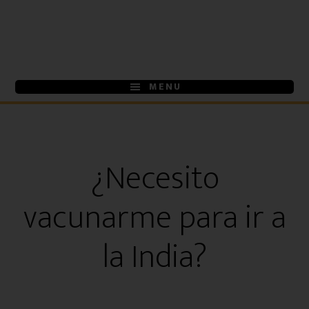
Ir
Ir
al
a
contenido
la
principal
barra
MENU
lateral
primaria
¿Necesito
vacunarme para ir a
la India?