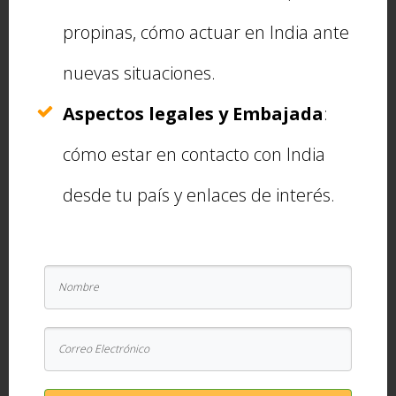
propinas, cómo actuar en India ante
Si te gustó ¡Compártelo!
Fa
T
Li
W
nuevas situaciones.
ce
wi
nk
ha
Aspectos legales y Embajada
:
b
tt
ed
ts
oo
er
In
A
cómo estar en contacto con India
k
p
desde tu país y enlaces de interés.
Archivado en:
Información al Viajero
|
Etiquetado
p
con:
preparativos
,
Salud
,
vacunas
Interacciones
Deja una respuesta
con