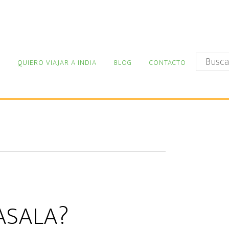
Buscar
QUIERO VIAJAR A INDIA
BLOG
CONTACTO
en
este
sitio
web
ASALA?