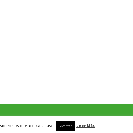
ICIAR SESIÓN
onsideramos que acepta su uso.
Leer Más
Aceptar