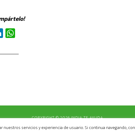
ompártelo!
Li
W
nk
ha
ed
ts
In
A
p
p
COPYRIGHT © 2026 INDIA TE AYUDA
 2026 ·
ALTITUDE PRO
ON
GENESIS FRAMEWORK
·
WORDPRESS
·
IN
ar nuestros servicios y experiencia de usuario. Si continua navegando, c