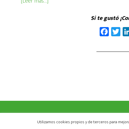
acerca
[Leer más…]
de ¿CHAI
MASALA?
Si te gustó ¡C
Fa
T
ce
wi
b
tt
oo
er
k
COPYRIGHT ©
Utilizamos cookies propios y de terceros para mejor