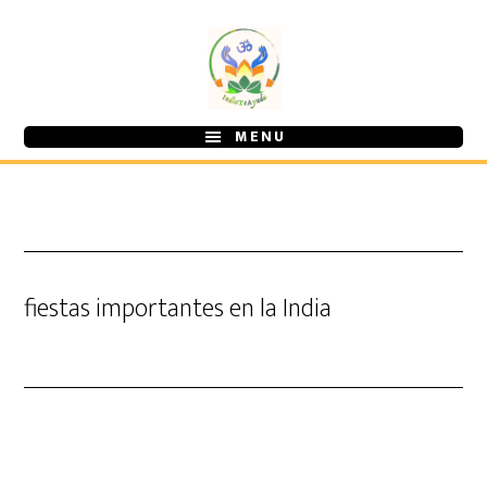
Ir
Ir
al
a
contenido
la
principal
barra
MENU
lateral
primaria
fiestas importantes en la India