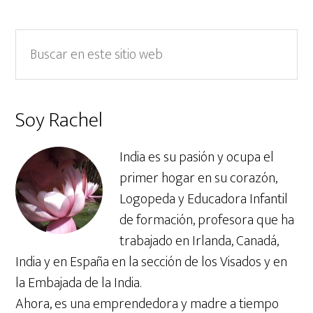
Barra
Buscar
en
lateral
este
primaria
sitio
Soy Rachel
web
India es su pasión y ocupa el
primer hogar en su corazón,
Logopeda y Educadora Infantil
de formación, profesora que ha
trabajado en Irlanda, Canadá,
India y en España en la sección de los Visados y en
la Embajada de la India.
Ahora, es una emprendedora y madre a tiempo