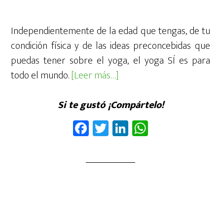
Independientemente de la edad que tengas, de tu
condición física y de las ideas preconcebidas que
puedas tener sobre el yoga, el yoga SÍ es para
acerca
todo el mundo.
[Leer más…]
de¿Es
el
Si te gustó ¡Compártelo!
Yoga
Fa
T
Li
W
para
ce
wi
nk
ha
tod@s?
b
tt
ed
ts
oo
er
In
A
k
p
p