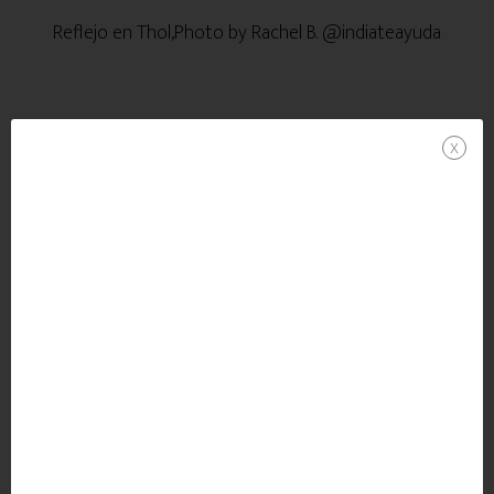
Reflejo en Thol,Photo by Rachel B. @indiateayuda
x
Enjoying the landscape in Thol. Disfrutando del Paisaje
en Thol. Photo by Vivek