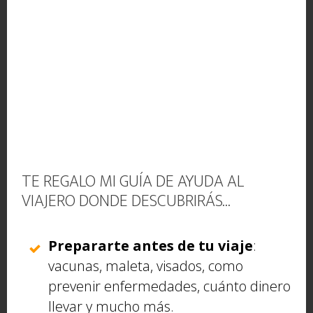
El salto en Thol. Como pájaros volando. Photo by Vivek
TE REGALO MI GUÍA DE AYUDA AL
@ indiateayuda
VIAJERO DONDE DESCUBRIRÁS...
Kankaria Lake
: puedes subirte aquí en globo, hasta
Prepararte antes de tu viaje
:
ir al zoo y es un lugar ideal para ir solo, en pareja,
vacunas, maleta, visados, como
en familia… Tiene un tren, como el de Aranjuez,
prevenir enfermedades, cuánto dinero
Madrid, que recorre todo el lago. Las luces por la
llevar y mucho más.
noche son preciosas y los atardeceres