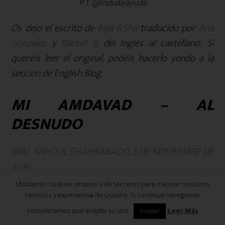
P.T. @indiateayuda
Os dejo el escrito de
Bijal R.Sha
traducido por
Ana
Gonzalez
y
Rachel B
. del Inglés al castellano. Si
queréis leer el original, podéis hacerlo yendo a la
sección de English Blog.
MI AMDAVAD – AL
DESNUDO
BIJAL RAHOUL SHAH
·
SÁBADO, 5 DE NOVIEMBRE DE
2016
Utilizamos cookies propios y de terceros para mejorar nuestros
Al mirar por el agujero de la verja
servicios y experiencia de usuario. Si continua navegando,
maltratada por el mal tiempo, me detuve a
consideramos que acepta su uso.
Leer Más
Aceptar
admirar el paisaje que ha sido la razón de