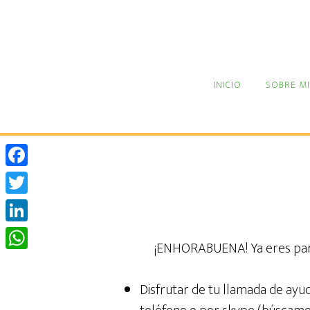
Ir
al
contenido
principal
INICIO
SOBRE MI
Facebook
Twitter
LinkedIn
¡ENHORABUENA! Ya eres part
WhatsApp
Disfrutar de tu llamada de ayu