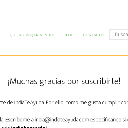
Buscar
QUIERO VIAJAR A INDIA
BLOG
CONTACTO
en
este
sitio
web
¡Muchas gracias por suscribirte!
e de IndiaTeAyuda. Por ello, como me gusta cumplir con
da. Escríbeme a india@indiateayuda.com especificando si