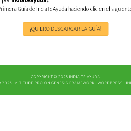
e por
indiateayuda
).
Primera Guía de IndiaTeAyuda haciendo clic en el siguient
¡QUIERO DESCARGAR LA GUÍA!
COPYRIGHT © 2026 INDIA TE AYUDA
 2026 ·
ALTITUDE PRO
ON
GENESIS FRAMEWORK
·
WORDPRESS
·
IN