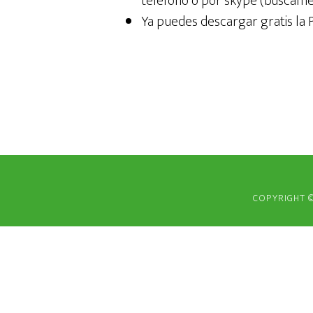
teléfono o por skype (búscam
Ya puedes descargar gratis la 
COPYRIGHT ©