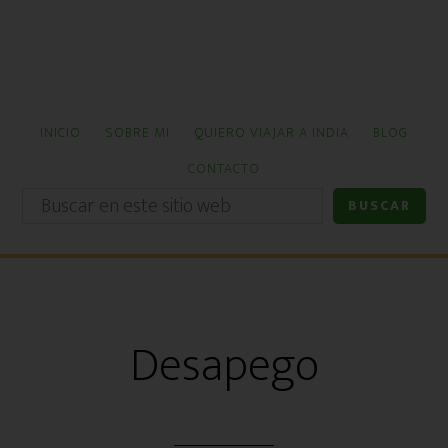
Ir
Ir
al
a
contenido
la
principal
barra
lateral
INICIO
SOBRE MI
QUIERO VIAJAR A INDIA
BLOG
primaria
CONTACTO
Buscar
en
este
sitio
web
Desapego