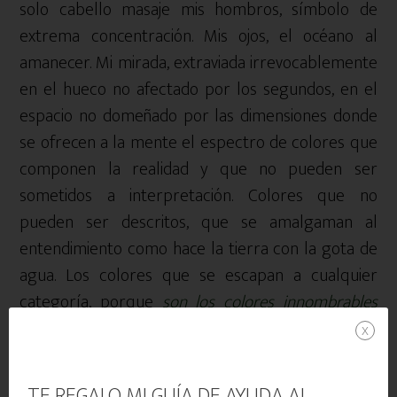
solo cabello masaje mis hombros, símbolo de
extrema concentración. Mis ojos, el océano al
amanecer. Mi mirada, extraviada irrevocablemente
en el hueco no afectado por los segundos, en el
espacio no domeñado por las dimensiones donde
se ofrecen a la mente el espectro de colores que
componen la realidad y que no pueden ser
sometidos a interpretación. Colores que no
pueden ser descritos, que se amalgaman al
entendimiento como hace la tierra con la gota de
agua. Los colores que se escapan a cualquier
categoría, porque
son los colores innombrables
que conforman la vida interior
.
x
¿Entiendes ahora que el ser apesadumbrado no
TE REGALO MI GUÍA DE AYUDA AL