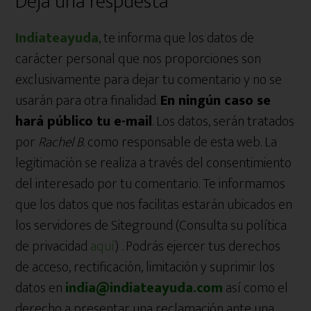
Interacciones
Deja una respuesta
con
Indiateayuda
, te informa que los datos de
los
carácter personal que nos proporciones son
lectores
exclusivamente para dejar tu comentario y no se
usarán para otra finalidad.
En ningún caso se
hará público tu e-mail
. Los datos, serán tratados
por
Rachel B
. como responsable de esta web. La
legitimación se realiza a través del consentimiento
del interesado por tu comentario. Te informamos
que los datos que nos facilitas estarán ubicados en
los servidores de Siteground (Consulta su política
de privacidad
aquí
) . Podrás ejercer tus derechos
de acceso, rectificación, limitación y suprimir los
datos en
india@indiateayuda.com
así como el
derecho a presentar una reclamación ante una