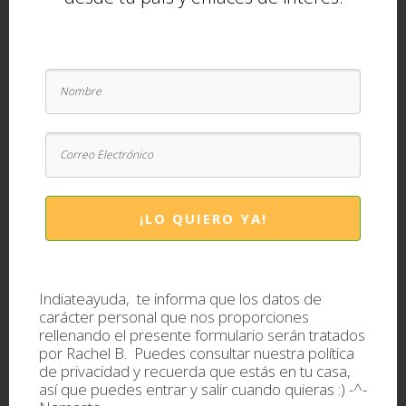
ahora como un pozo inmenso. Sumérgete en él,
húndete en el vacío. Ya ves los colores puros que
no tiñen ningún objeto, pero que definen el Ser,
todo lo existente. Sólo luz pura que difumina los
contornos.
Hijo mío, cuanto te he esperado.
Rasa
. Criatura, has
conocido el
Nirvana
.
¡LO QUIERO YA!
(Gracias a Miguel A. Ramirez Cordón, filósofo y
poeta, por colaborar escribiendo este precioso
Indiateayuda, te informa que los datos de
poema. y ¿tú? ¿tienes algo que contar sobre India?
carácter personal que nos proporciones
rellenando el presente formulario serán tratados
Si te quieres animar, no dudes en escribir a
por Rachel B. Puedes consultar nuestra
política
india@indiateayuda.com o dejar un comentario
de privacidad
y recuerda que estás en tu casa,
así que puedes entrar y salir cuando quieras :) -^-
abajo ;)).