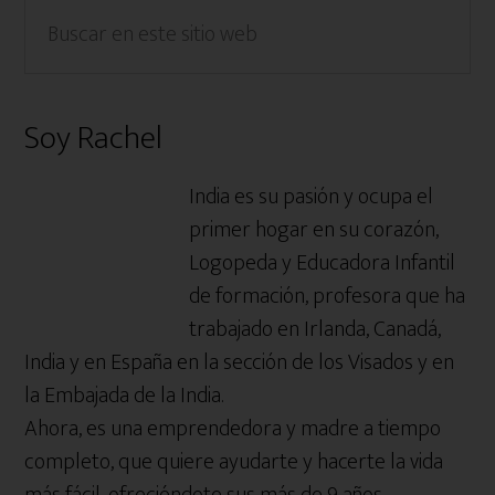
Barra
Buscar
en
lateral
este
primaria
sitio
Soy Rachel
web
India es su pasión y ocupa el
primer hogar en su corazón,
Logopeda y Educadora Infantil
de formación, profesora que ha
trabajado en Irlanda, Canadá,
India y en España en la sección de los Visados y en
la Embajada de la India.
Ahora, es una emprendedora y madre a tiempo
completo, que quiere ayudarte y hacerte la vida