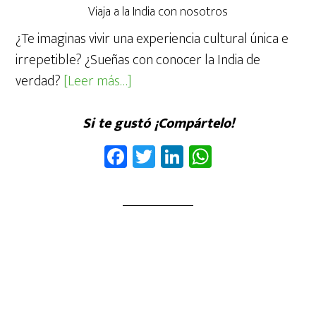
Viaja a la India con nosotros
¿Te imaginas vivir una experiencia cultural única e
irrepetible? ¿Sueñas con conocer la India de
acerca
verdad?
[Leer más…]
deVEN
A
Si te gustó ¡Compártelo!
LA
Fa
T
Li
W
INDIA
ce
wi
nk
ha
b
tt
ed
ts
oo
er
In
A
k
p
p