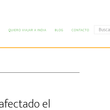
Buscar
QUIERO VIAJAR A INDIA
BLOG
CONTACTO
en
este
sitio
web
afectado el