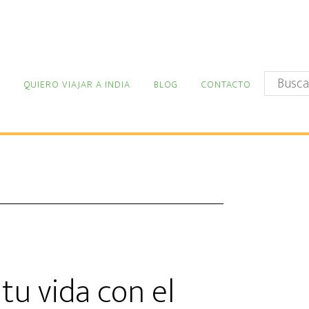
Buscar
QUIERO VIAJAR A INDIA
BLOG
CONTACTO
en
este
sitio
web
u vida con el