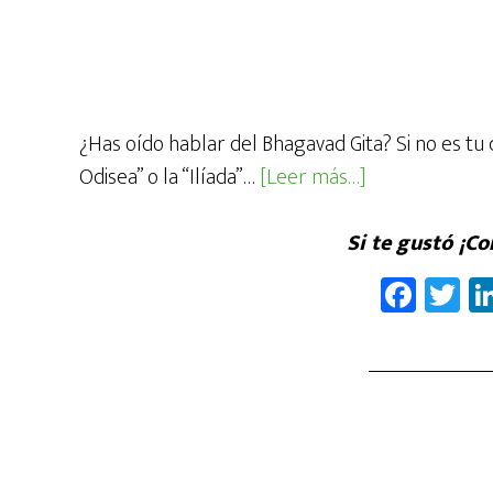
¿Has oído hablar del Bhagavad Gita? Si no es tu
acerca
Odisea” o la “Ilíada”…
[Leer más…]
de¿Cómo
mejorar
Si te gustó ¡C
tu
Fa
T
vida
ce
wi
con
b
tt
el
oo
er
Bhagavad
k
Gita?