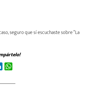
 caso, seguro que sí escuchaste sobre “La
ompártelo!
Li
W
nk
ha
ed
ts
In
A
p
p