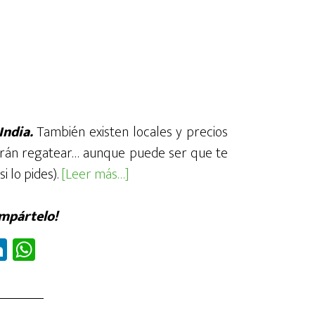
India.
También existen locales y precios
 podrán regatear… aunque puede ser que te
acerca
 lo pides).
[Leer más…]
de¿Cómo
regatear
ompártelo!
en
Li
W
India
nk
ha
para
ed
ts
que