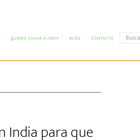
Buscar
QUIERO VIAJAR A INDIA
BLOG
CONTACTO
en
este
sitio
web
 India para que