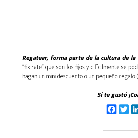
Regatear, forma parte de la cultura de la 
“fix rate” que son los fijos y difícilmente se
hagan un mini descuento o un pequeño regalo (si
Si te gustó ¡C
Fa
T
ce
wi
b
tt