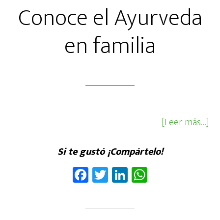
Conoce el Ayurveda
en familia
ac
[Leer más…]
de
el
Si te gustó ¡Compártelo!
Ay
Fa
T
Li
W
en
ce
wi
nk
ha
fam
b
tt
ed
ts