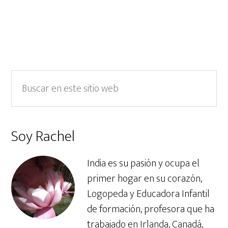
oo
er
In
A
k
p
p
Barra
Buscar
en
lateral
este
primaria
sitio
Soy Rachel
web
India es su pasión y ocupa el
primer hogar en su corazón,
Logopeda y Educadora Infantil
de formación, profesora que ha
trabajado en Irlanda, Canadá,