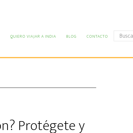
Buscar
QUIERO VIAJAR A INDIA
BLOG
CONTACTO
en
este
sitio
web
ón? Protégete y