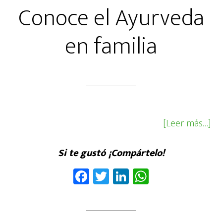
Conoce el Ayurveda
en familia
ac
[Leer más…]
de
el
Si te gustó ¡Compártelo!
Ay
Fa
T
Li
W
en
ce
wi
nk
ha
fam
b
tt
ed
ts