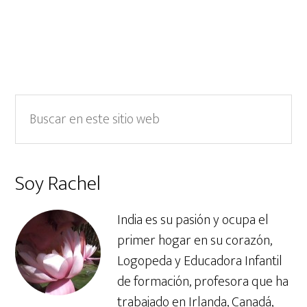
oo
er
In
A
k
p
p
Barra
Buscar
en
lateral
este
primaria
sitio
Soy Rachel
web
India es su pasión y ocupa el
primer hogar en su corazón,
Logopeda y Educadora Infantil
de formación, profesora que ha
trabajado en Irlanda, Canadá,